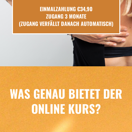
EINMALZAHLUNG €34,90
ZUGANG 3 MONATE
(ZUGANG VERFÄLLT DANACH AUTOMATISCH)
WAS GENAU BIETET DER
ONLINE KURS?