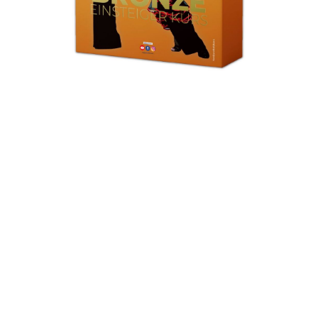
EGAL WELCHE TANZSCHULE
DU BESUCHST
… der Onlinekurs ist die ideale Unterstützung. Es ist das