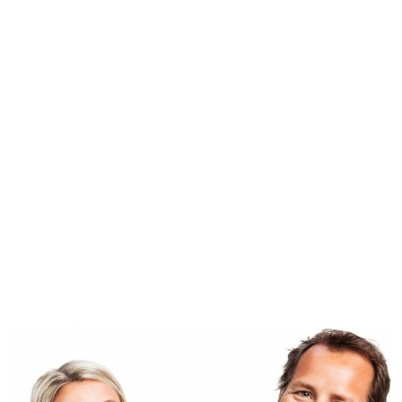
30 TAGE GELD-ZURÜCK-GARANTIE
Solltest du innerhalb von 30 Tagen keine
Fortschritte beim Tanzen machen, bekommst du dein
Geld zurück.